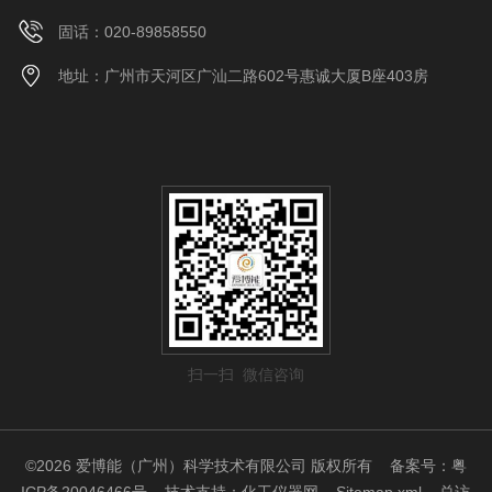
固话：020-89858550
地址：广州市天河区广汕二路602号惠诚大厦B座403房
扫一扫 微信咨询
©2026 爱博能（广州）科学技术有限公司 版权所有
备案号：粤