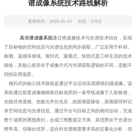
谱成像系统技术路线解析
更新时间：2026-05-13
浏览：376次
高光谱成像系统
通过将成像技术与光谱技术结合，实现
了目标物的空间信息与光谱信息的同步获取，广泛应用于科研、
检测、遥感等领域。推扫式、凝视式、快照式是三种主流的技术
路线，其核心差异在于成像方式与光谱获取逻辑的不同，适配不
同的应用场景。
推扫式的核心技术路线是通过平台运动实现逐线扫描成像。该
系统通过前置成像物镜将目标场景的一条窄线成像于入射狭缝，
光线经准直镜、色散元件分光后，由探测器接收，探测器同时记
录空间信息与光谱信息。通过平台与目标之间的相对运动，完成
整个场景的逐线推扫，合成三维数据立方体。其优势在于光谱分
辨率高、信噪比优异，适合对光谱精度要求高的定量化分析，但