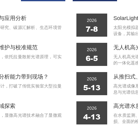
与应用分析
2026
7-8
化研究、碳源汇解析、生态环境管
太阳光模拟
设备，其输出辐
维护与校准规范
2026
6-5
器，依托拉曼散射光谱原理，可实
无人机高光
的一体化遥感监
分析能力带到现场？
2026
5-13
设计，打破了传统实验室大型拉曼
高光谱成像
息与光谱信息的
域探索
高光谱水
2026
4-13
域，显微高光谱技术融合了显微观
在水质监测
损、全面的检测