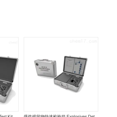
显微高光谱 Micro-HSI (VNIR)
便携
爆炸残留物快速检验箱 Explosives Detector