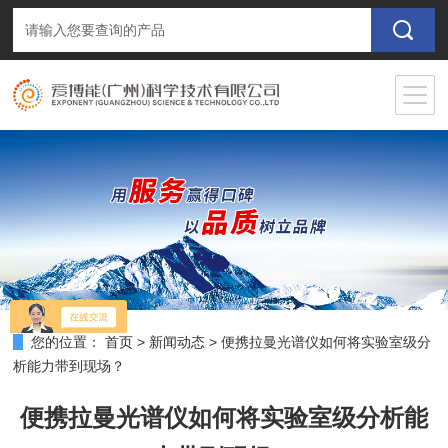
您的位置：
首页
>
新闻动态
>
便携拉曼光谱仪如何将实验室级分
析能力带到现场？
便携拉曼光谱仪如何将实验室级分析能