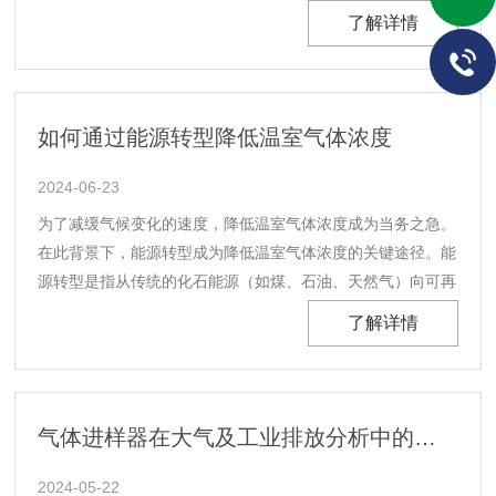
作原理主要基于光学原理和信号处理技术。而超分辨显微镜通
了解详情
过采用特殊的光源、探测器、镜头和信号处理算法，能够突破
这一极限，实现更高分辨率的成像。具体而言，超分辨显
微......
如何通过能源转型降低温室气体浓度
2024-06-23
为了减缓气候变化的速度，降低温室气体浓度成为当务之急。
在此背景下，能源转型成为降低温室气体浓度的关键途径。能
源转型是指从传统的化石能源（如煤、石油、天然气）向可再
生能源（如太阳能、风能、水能等）的转变。这一转变不仅有
了解详情
助于减少化石燃料的开采和使用，从而降低温室气体排放，而
且还能促进可持续发展和环境保护。1、太阳能、风能等......
气体进样器在大气及工业排放分析中的应用
2024-05-22