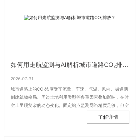
如何用走航监测与AI解析城市道路CO₂排放？
2026-07-31
城市道路上的CO₂浓度受车流量、车速、气温、风向、街道两
侧建筑物格局、周边土地利用类型等多重因素叠加影响，在时
空上呈现复杂的动态变化。固定站点监测网络精度足够，但空
间分辨率难以覆盖城市路网的细粒度差异；卫星遥感能看到区
了解详情
域尺度的CO₂垂直柱浓度，对近地面街道层面的排放动态基本
无法分辨。走航监测以移动平台在整个路网上密集采样，补上
了这两种手段之间的空间空白。“全......