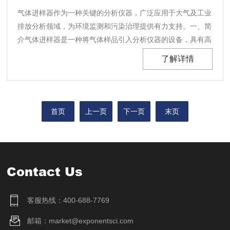
气体进样器作为一种关键的分析仪器，广泛应用于大气及工业
排放分析领域，为环境监测和污染治理提供有力支持。一、简
介气体进样器是一种将气体样品引入分析仪器的设备，具有高
精度、高灵敏度、高稳定性等特点。根据工作原理不同，可分
了解详情
为注射器式、气袋式、吸附管式等多种类型。在大气及工业排
放分析中，常用的主要有气袋式和吸附管式两种。二、在......
首页
上一页
下一页
末页
Contact Us
客服热线：400-688-7769
邮箱：market@exponentsci.com