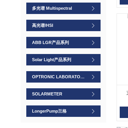
多光谱 Multispectral​
高光谱/HSI
ABB LGR产品系列
Solar Light产品系列
OPTRONIC LABORATORIES
SOLARMETER
LongerPump兰格