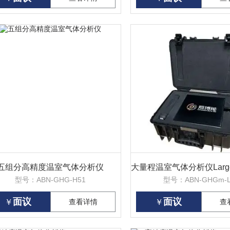
五组分高精度温室气体分析仪
型号：ABN-GHG-H51
型号：ABN-GHGm-L
面议
面议
￥
查看详情
￥
查