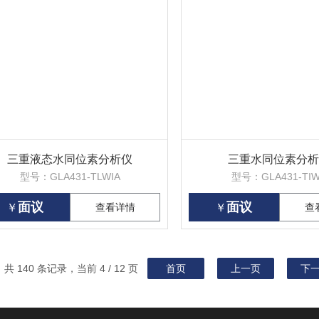
三重液态水同位素分析仪
三重水同位素分析
型号：GLA431-TLWIA
型号：GLA431-TI
面议
面议
￥
查看详情
￥
查
共 140 条记录，当前 4 / 12 页
首页
上一页
下