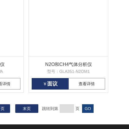
仪
N2O和CH4气体分析仪
WA
型号：GLA351-N2OM1
面议
看详情
￥
查看详情
一页
末页
跳转到第
页